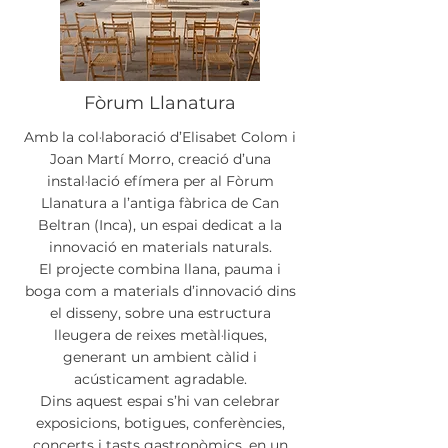
Fòrum Llanatura
Amb la col·laboració d’Elisabet Colom i
Joan Martí Morro, creació d’una
instal·lació efímera per al Fòrum
Llanatura a l’antiga fàbrica de Can
Beltran (Inca), un espai dedicat a la
innovació en materials naturals.
El projecte combina llana, pauma i
boga com a materials d’innovació dins
el disseny, sobre una estructura
lleugera de reixes metàl·liques,
generant un ambient càlid i
acústicament agradable.
Dins aquest espai s’hi van celebrar
exposicions, botigues, conferències,
concerts i tasts gastronòmics, en un